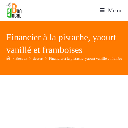
Menu
Financier à la pistache, yaourt
vanillé et framboises
>
Bocaux
>
dessert
>
Financier à la pistache, yaourt vanillé et framboise