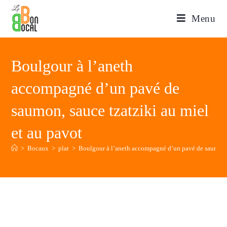
Menu
Boulgour à l’aneth
accompagné d’un pavé de
saumon, sauce tzatziki au miel
et au pavot
>
Bocaux
>
plat
>
Boulgour à l’aneth accompagné d’un pavé de saumon, s